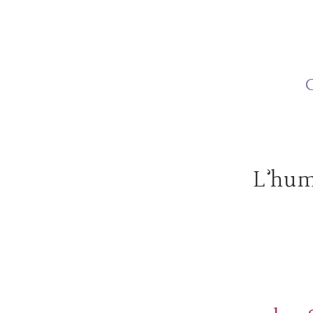
C
L’humo