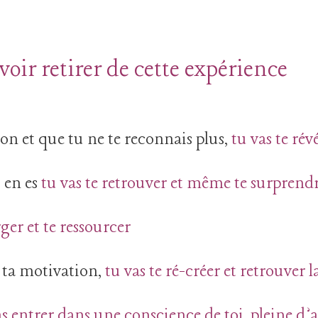
oir retirer de cette expérience
ion et que tu ne te reconnais plus,
tu vas te rév
u en es
tu vas te retrouver et même te surprend
ger et te ressourcer
t ta motivation,
tu vas te ré-créer et retrouver l
as entrer dans une conscience de toi, pleine d