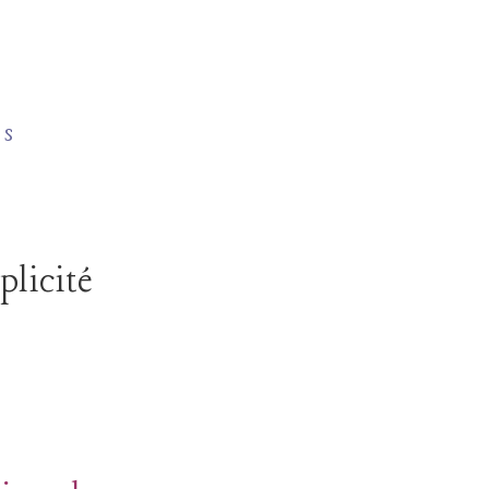
 s
plicité