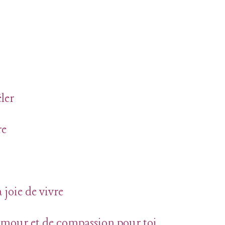
éler
re
a joie de vivre
’amour et de compassion pour toi.