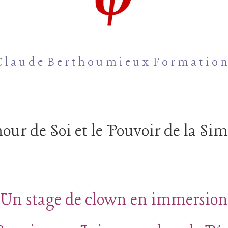
 l a u d e B e r t h o u m i e u x F o r m a t i o n
ur de Soi et le Pouvoir de la Sim
Un stage de clown en immersion