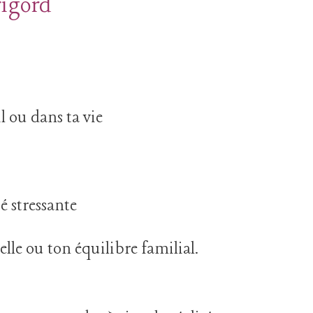
rigord
l ou dans ta vie
é stressante
lle ou ton équilibre familial.