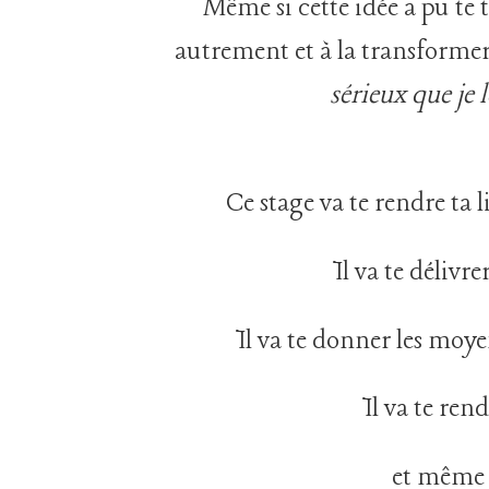
Même si cette idée a pu te tr
autrement et à la transformer
sérieux que je 
Ce stage va te rendre ta l
Il va te délivr
Il va te donner les moy
Il va te ren
et même d