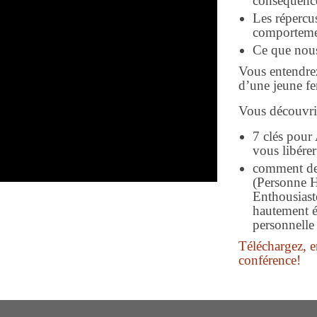
conséquence
Les répercu
comportemen
Ce que nous
Vous entendrez
d’une jeune fem
Vous découvri
7 clés pour 
vous libérer
comment d
(Personne 
Enthousiast
hautement éc
personnelle
Téléchargez, en
conférence!