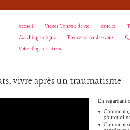
Accueil
Vidéos Conseils de vie
Articles
P
Coaching en ligne
Prenez un rendez-vous
Qu
Votre Blog anti-stress
ats, vivre après un traumatisme
En regardant 
Comment ça 
pourquoi no
Comment se