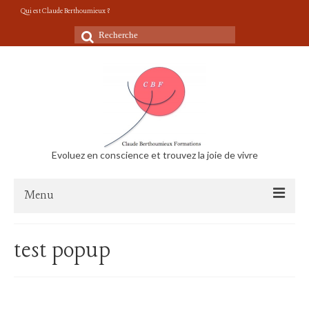
Qui est Claude Berthoumieux ?
Rechercher
:
Evoluez en conscience et trouvez la joie de vivre
Menu
Accueil
test popup
Vidéos Conseils de vie
Le travail m’épuise, suis-je menacé de burnout?