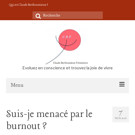
Qui est Claude Berthoumieux ?
Rechercher
:
Evoluez en conscience et trouvez la joie de vivre
Menu
Accueil
Suis-je menacé par le
7
Vidéos Conseils de vie
MAR 2016
burnout ?
Le travail m’épuise, suis-je menacé de burnout?