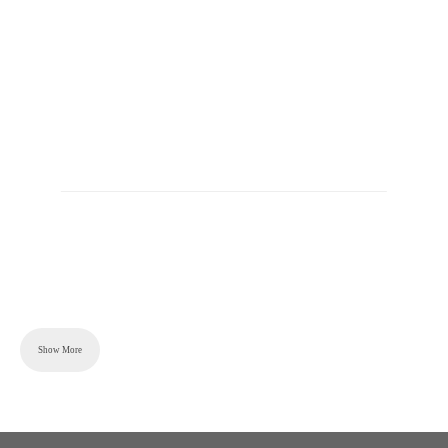
Content is collapsed. Activate the Show More button to r
Show More