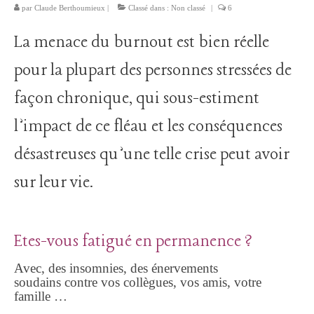
par
Claude Berthoumieux
Faire Face à une personne agressive
|
Classé dans :
Non classé
|
6
La menace du burnout est bien réelle
Que faire après un traumatisme?
pour la plupart des personnes stressées de
L’onde de choc des attentats, vivre après le traumatisme
collectif et individuel
façon chronique, qui sous-estiment
Articles
l’impact de ce fléau et les conséquences
Publications de Claude Berthoumieux
désastreuses qu’une telle crise peut avoir
Coaching en ligne
sur leur vie.
Confiance et Joie de vivre avec les ateliers du
changement
Etes-vous fatigué en permanence ?
Prenez un rendez-vous
Avec, des insomnies, des énervements
Qui est Claude Berthoumieux ?
soudains contre vos collègues, vos amis, votre
famille …
Votre Blog anti-stress