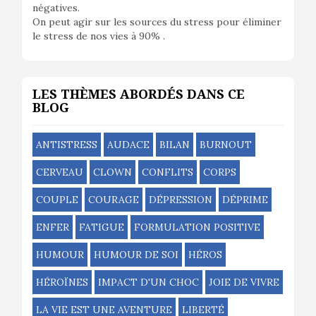
négatives.
On peut agir sur les sources du stress pour éliminer
le stress de nos vies à 90% .
LES THÈMES ABORDÉS DANS CE
BLOG
ANTISTRESS
AUDACE
BILAN
BURNOUT
CERVEAU
CLOWN
CONFLITS
CORPS
COUPLE
COURAGE
DÉPRESSION
DÉPRIME
ENFER
FATIGUE
FORMULATION POSITIVE
HUMOUR
HUMOUR DE SOI
HÉROS
HÉROÏNES
IMPACT D'UN CHOC
JOIE DE VIVRE
LA VIE EST UNE AVENTURE
LIBERTÉ