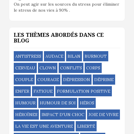
On peut agir sur les sources du stress pour éliminer
le stress de nos vies à 90% .
LES THÈMES ABORDÉS DANS CE
BLOG
ANTISTRESS
AUDACE
BILAN
BURNOUT
CERVEAU
CLOWN
CONFLITS
CORPS
COUPLE
COURAGE
DÉPRESSION
DÉPRIME
ENFER
FATIGUE
FORMULATION POSITIVE
HUMOUR
HUMOUR DE SOI
HÉROS
HÉROÏNES
IMPACT D'UN CHOC
JOIE DE VIVRE
LA VIE EST UNE AVENTURE
LIBERTÉ