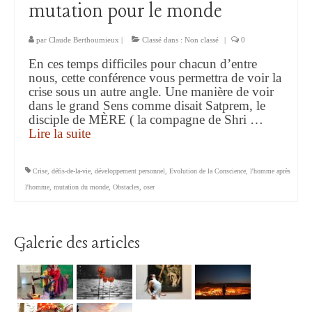
mutation pour le monde
par
Claude Berthoumieux
|
Classé dans :
Non classé
|
0
En ces temps difficiles pour chacun d’entre
nous, cette conférence vous permettra de voir la
crise sous un autre angle. Une manière de voir
dans le grand Sens comme disait Satprem, le
disciple de MÈRE ( la compagne de Shri …
Lire la suite­­
Crise
,
défis-de-la-vie
,
développement personnel
,
Evolution de la Conscience
,
l'homme après
l'homme
,
mutation du monde
,
Obstacles
,
oser
Galerie des articles