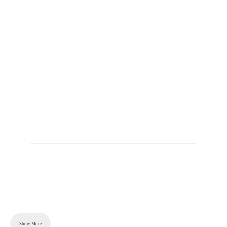
Content is collapsed. Activate the Show More button to r
Show More