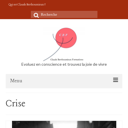
Qui est Claude Berthoumieux ?
Rechercher
:
Evoluez en conscience et trouvez la joie de vivre
Menu
Accueil
Crise
Vidéos Conseils de vie
Le travail m’épuise, suis-je menacé de burnout?