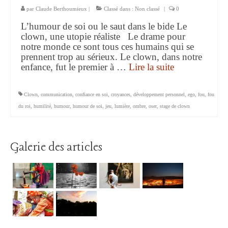
par
Claude Berthoumieux
|
Classé dans :
Non classé
|
0
L’humour de soi ou le saut dans le bide Le
clown, une utopie réaliste Le drame pour
notre monde ce sont tous ces humains qui se
prennent trop au sérieux. Le clown, dans notre
enfance, fut le premier à …
Lire la suite­­
Clown
,
communication
,
confiance en soi
,
croyances
,
développement personnel
,
ego
,
fou
,
fou
du roi
,
humilité
,
humour
,
humour de soi
,
jeu
,
lumière
,
ombre
,
oser
,
stage de clown
Galerie des articles