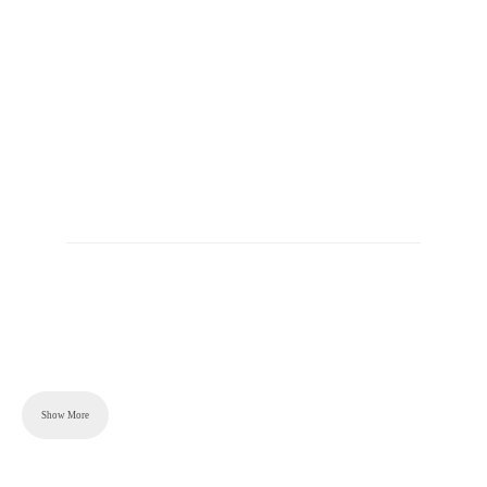
Content is collapsed. Activate the Show More button to r
Show More