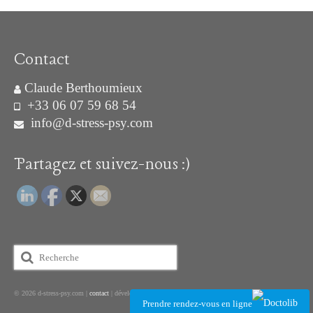
Contact
Claude Berthoumieux
+33 06 07 59 68 54
info@d-stress-psy.com
Partagez et suivez-nous :)
Rechercher
:
©
2026 d-stress-psy.com |
contact
| dévelopé par
WEB-@ID
|
Mentions légales
|
CGV & PDP
Prendre rendez-vous en ligne