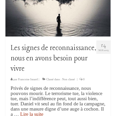
Faire Face à une personne agressive
Que faire après un traumatisme?
L’onde de choc des attentats, vivre après le traumatisme
collectif et individuel
Articles
14
Les signes de reconnaissance,
Publications de Claude Berthoumieux
MAR 2015
nous en avons besoin pour
Coaching en ligne
vivre
Confiance et Joie de vivre avec les ateliers du
changement
par
Francoise Isnard
|
Classé dans :
Non classé
|
0
Privés de signes de reconnaissance, nous
Prenez un rendez-vous
pouvons mourir. Le terrorisme tue, la violence
tue, mais l’indifférence peut, tout aussi bien,
Qui est Claude Berthoumieux ?
tuer. Daniel vit seul au fin fond de la campagne,
dans une masure digne d’une auge à cochon. Il
Votre Blog anti-stress
a …
Lire la suite­­