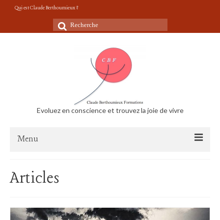
Qui est Claude Berthoumieux ?
Rechercher
:
Evoluez en conscience et trouvez la joie de vivre
Menu
Accueil
Articles
Vidéos Conseils de vie
Le travail m’épuise, suis-je menacé de burnout?